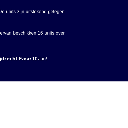
De units zijn uitstekend gelegen
Hiervan beschikken 16 units over
𝗰𝗵𝘁 𝗙𝗮𝘀𝗲 𝗜𝗜 aan!⁠