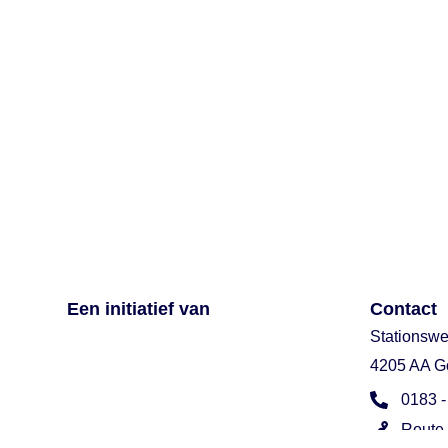
Een initiatief van
Contact
Stationsw
4205 AA G
0183 -
Route