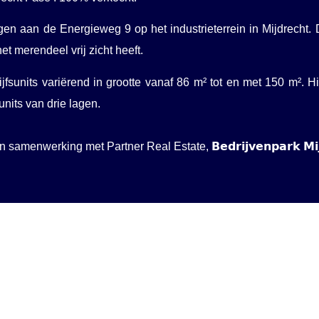
gen aan de Energieweg 9 op het industrieterrein in Mijdrecht. 
t merendeel vrij zicht heeft.
jfsunits variërend in grootte vanaf 86 m² tot en met 150 m². 
units van drie lagen.
menwerking met Partner Real Estate, 𝗕𝗲𝗱𝗿𝗶𝗷𝘃𝗲𝗻𝗽𝗮𝗿𝗸 𝗠𝗶𝗷𝗱𝗿