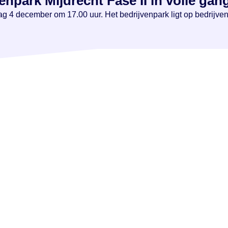
npark Mijdrecht Fase II in volle gan
 4 december om 17.00 uur. Het bedrijvenpark ligt op bedrijvente