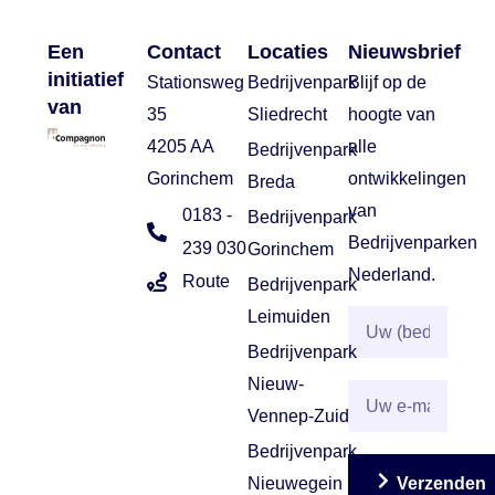
Een
Contact
Locaties
Nieuwsbrief
initiatief
Stationsweg
Bedrijvenpark
Blijf op de
van
35
Sliedrecht
hoogte van
4205 AA
alle
Bedrijvenpark
Gorinchem
ontwikkelingen
Breda
van
0183 -
Bedrijvenpark
Bedrijvenparken
239 030
Gorinchem
Nederland.
Route
Bedrijvenpark
Leimuiden
Bedrijvenpark
Nieuw-
Vennep-Zuid
Bedrijvenpark
Nieuwegein
Verzenden