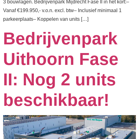
3 bouwlagen.⁠⁠ Bedrijvenpark Mijdrecht Fase II in het kort:–
Vanaf €199.950,- v.o.n. excl. btw⁠– Inclusief minimaal 1
parkeerplaats⁠– Koppelen van units […]
Bedrijvenpark
Uithoorn Fase
II: Nog 2 units
beschikbaar!