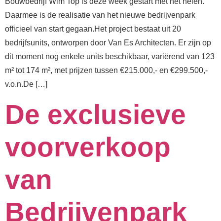
Bouwbedrijf Wim Top is deze week gestart met het heien.
Daarmee is de realisatie van het nieuwe bedrijvenpark
officieel van start gegaan.⁠⁠Het project bestaat uit 20
bedrijfsunits, ontworpen door Van Es Architecten. Er zijn op
dit moment nog enkele units beschikbaar, variërend van 123
m² tot 174 m², met prijzen tussen €215.000,- en €299.500,-
v.o.n.⁠⁠De […]
De exclusieve
voorverkoop
van
Bedrijvenpark